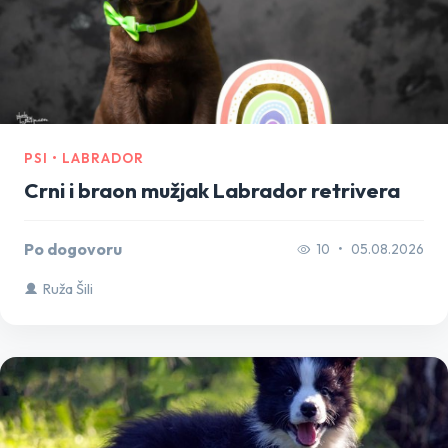
PSI • LABRADOR
Crni i braon mužjak Labrador retrivera
Po dogovoru
10
•
05.08.2026
Ruža Šili