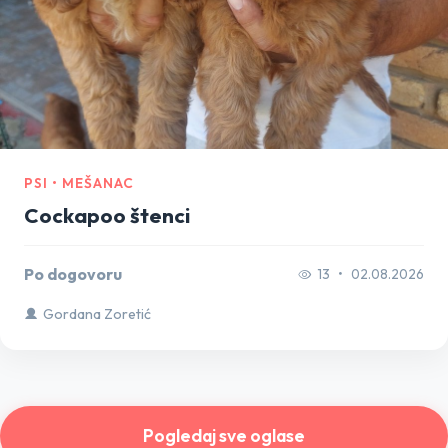
PSI • MEŠANAC
Cockapoo štenci
Po dogovoru
13
•
02.08.2026
Gordana Zoretić
Pogledaj sve oglase