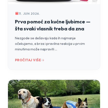
11. JUN 2026.
Prva pomoć za kućne ljubimce —
šta svaki vlasnik treba da zna
Nezgode se dešavaju kada ih najmanje
očekujemo, a brza i pravilna reakcija u prvim
minutima može napraviti ...
PROČITAJ VIŠE