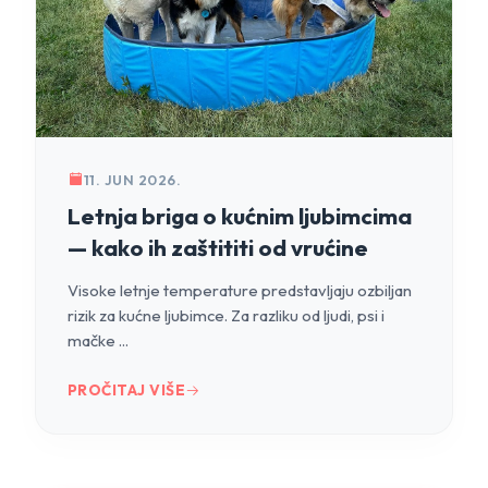
11. JUN 2026.
Letnja briga o kućnim ljubimcima
— kako ih zaštititi od vrućine
Visoke letnje temperature predstavljaju ozbiljan
rizik za kućne ljubimce. Za razliku od ljudi, psi i
mačke ...
PROČITAJ VIŠE