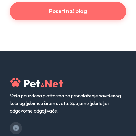
Poseti naš blog
Pet
Net
4
Vaša pouzdana platforma za pronalaženje savršenog
kućnog ljubimca širom sveta. Spajamo ljubitelje i
odgovorne odgajivače.