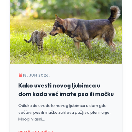
18. JUN 2026.
Kako uvesti novog ljubimca u
dom kada već imate psa ili mačku
Odluka da uvedete novog ljubimca u dom gde
već živi pas ili mačka zahteva pažljivo planiranje.
Mnogi vlasni...