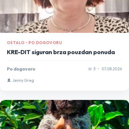
OSTALO • PO DOGOVORU
KRE-DIT siguran brza pouzdan ponuda
Po dogovoru
3
•
07.08.2026
Jenny Greg