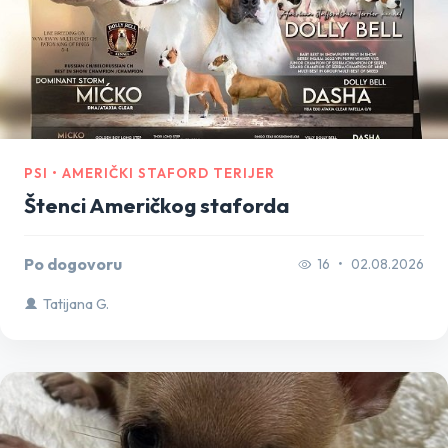
PSI • AMERIČKI STAFORD TERIJER
Štenci Američkog staforda
Po dogovoru
16
•
02.08.2026
Tatijana G.