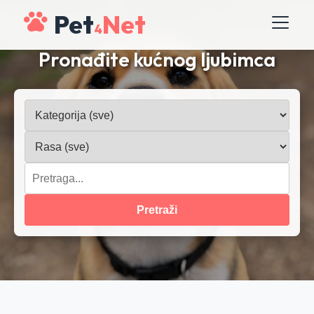
Pet
Net
4
Pronađite kućnog ljubimca
Pretraži