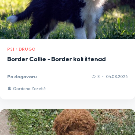
PSI • DRUGO
Border Collie - Border koli štenad
Po dogovoru
8
•
04.08.2026
Gordana Zoretić