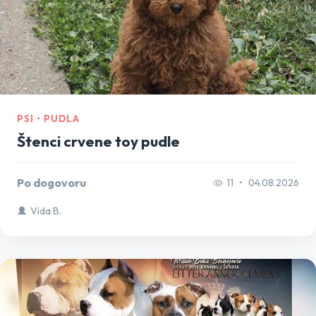
PSI • PUDLA
Štenci crvene toy pudle
Po dogovoru
11
•
04.08.2026
Vida B.