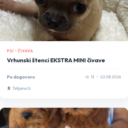
PSI • ČIVAVA
Vrhunski štenci EKSTRA MINI čivave
Po dogovoru
13
•
02.08.2026
Tatijana G.