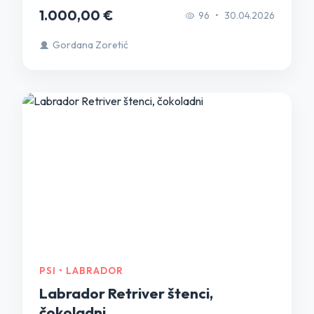
1.000,00 €
96
•
30.04.2026
Gordana Zoretić
PSI • LABRADOR
Labrador Retriver štenci,
čokoladni