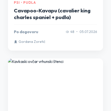
PSI • PUDLA
Cavapoo-Kavapu (cavalier king
charles spaniel + pudla)
Po dogovoru
48
•
05.07.2026
Gordana Zoretić