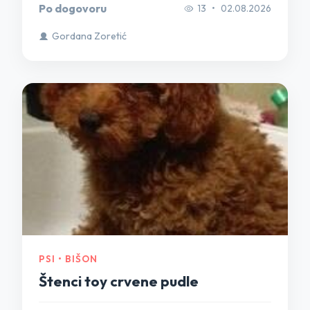
Po dogovoru
13
•
02.08.2026
Gordana Zoretić
PSI • BIŠON
Štenci toy crvene pudle