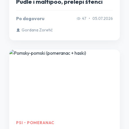
Pudle i maltipoo, prelepi štenci
Po dogovoru
47
•
05.07.2026
Gordana Zoretić
PSI • POMERANAC