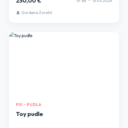
250,00 €
86
•
15.05.2026
Gordana Zoretić
PSI • PUDLA
Toy pudle