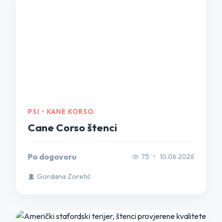
PSI • KANE KORSO
Cane Corso štenci
Po dogovoru
75
•
10.06.2026
Gordana Zoretić