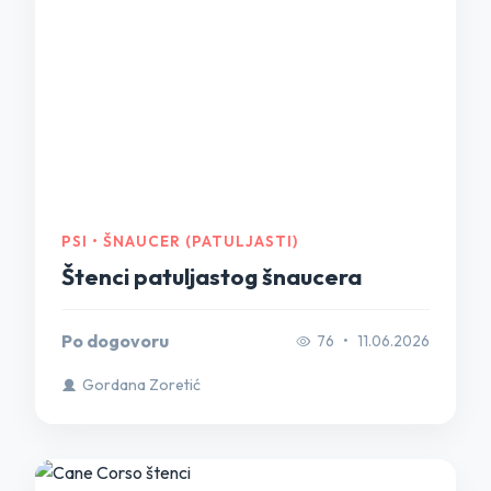
PSI • ŠNAUCER (PATULJASTI)
Štenci patuljastog šnaucera
Po dogovoru
76
•
11.06.2026
Gordana Zoretić