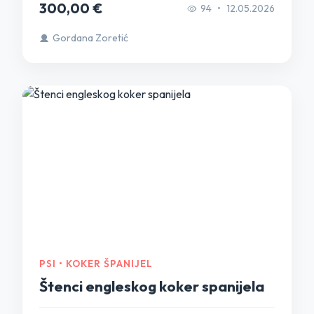
300,00 €
94
•
12.05.2026
Gordana Zoretić
PSI • KOKER ŠPANIJEL
Štenci engleskog koker spanijela