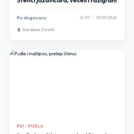
Štenci jazavičara, veseli i razigrani
Po dogovoru
57
•
09.07.2026
Gordana Zoretić
PSI • PUDLA