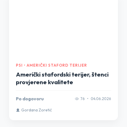
PSI • AMERIČKI STAFORD TERIJER
Američki stafordski terijer, štenci
provjerene kvalitete
Po dogovoru
76
•
04.06.2026
Gordana Zoretić