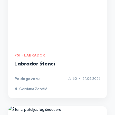
PSI • LABRADOR
Labrador štenci
Po dogovoru
60
•
24.06.2026
Gordana Zoretić