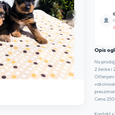
G
O
Opis o
g
Na prodaju
2 ženke i 
Oštenjeni 
vakcinisa
preuziman
Cena 25
Kontakt 