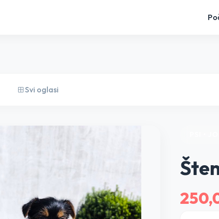
Po
Svi oglasi
PSI • J
Šten
250,