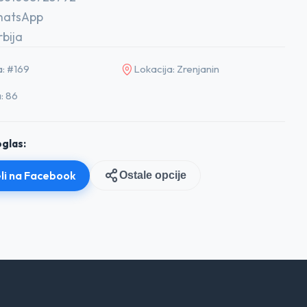
WhatsApp
rbija
a: #169
Lokacija: Zrenjanin
: 86
glas:
li na Facebook
Ostale opcije