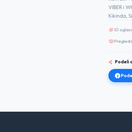
VIBER i 
Kikinda, S
ID oglas
Pregleda
Podeli o
Pode