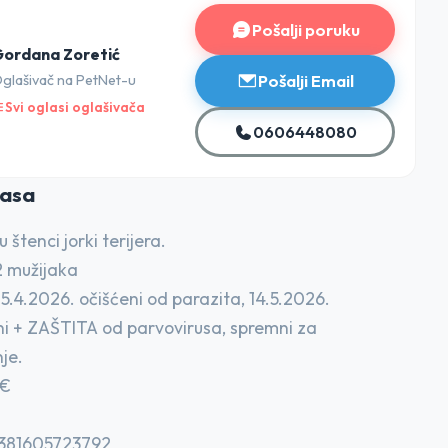
Pošalji poruku
ordana Zoretić
Pošalji Email
glašivač na PetNet-u
Svi oglasi oglašivača
0606448080
lasa
 štenci jorki terijera.
2 mužijaka
5.4.2026. očišćeni od parazita, 14.5.2026.
ni + ZAŠTITA od parvovirusa, spremni za
je.
0€
+381605723792