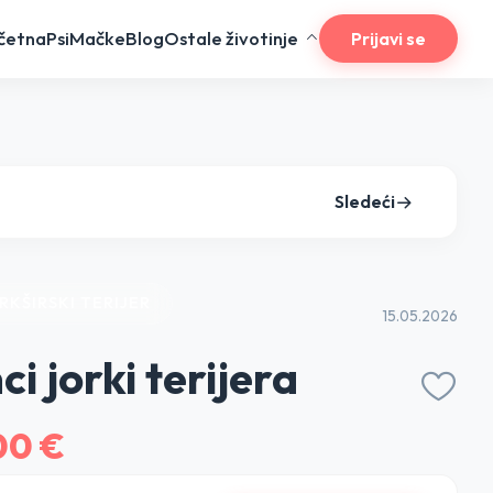
četna
Psi
Mačke
Blog
Ostale životinje
Prijavi se
Sledeći
ORKŠIRSKI TERIJER
15.05.2026
ci jorki terijera
00 €