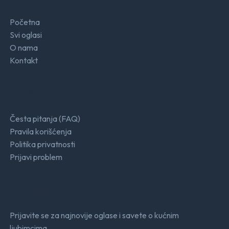
Početna
Svi oglasi
O nama
Kontakt
Podrška
Česta pitanja (FAQ)
Pravila korišćenja
Politika privatnosti
Prijavi problem
Newsletter
Prijavite se za najnovije oglase i savete o kućnim
ljubimcima.