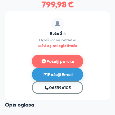
799,98 €
Ruža Šili
Oglašivač na PetNet-u
Svi oglasi oglašivača
Pošalji poruku
Pošalji Email
063596103
Opis o
glasa