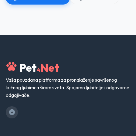
Pet
Net
4
Vaša pouzdana platforma za pronalaženje savršenog
kućnog ljubimca širom sveta. Spajamo ljubitelje i odgovorne
odgajivače.
Brzi linkovi