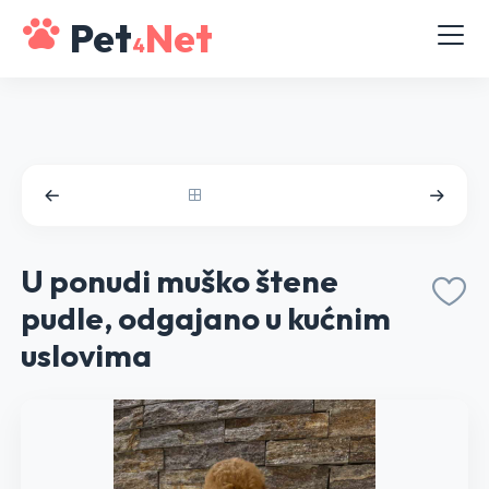
Pet
Net
4
U ponudi muško štene
pudle, odgajano u kućnim
uslovima