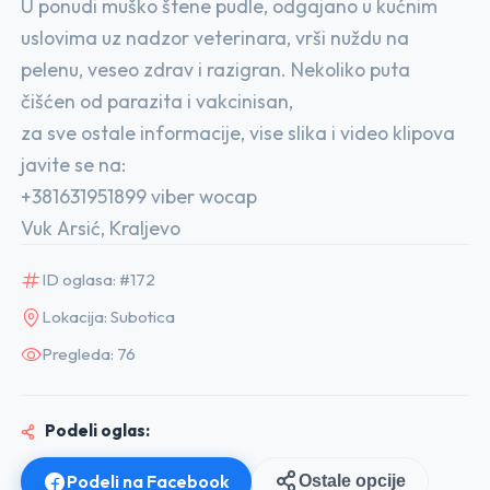
U ponudi muško štene pudle, odgajano u kućnim
uslovima uz nadzor veterinara, vrši nuždu na
pelenu, veseo zdrav i razigran. Nekoliko puta
čišćen od parazita i vakcinisan,
za sve ostale informacije, vise slika i video klipova
javite se na:
+381631951899 viber wocap
Vuk Arsić, Kraljevo
ID oglasa: #172
Lokacija: Subotica
Pregleda: 76
Podeli oglas:
Podeli na Facebook
Ostale opcije