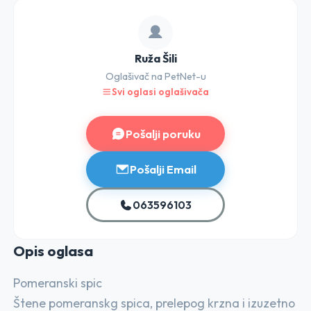
Ruža Šili
Oglašivač na PetNet-u
Svi oglasi oglašivača
Pošalji poruku
Pošalji Email
063596103
Opis o
glasa
Pomeranski spic
Štene pomeranskg spica, prelepog krzna i izuzetno