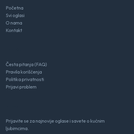
Početna
Svi oglasi
O nama
Kontakt
Podrška
Česta pitanja (FAQ)
Pravila korišćenja
Politika privatnosti
Prijavi problem
Newsletter
Prijavite se za najnovije oglase i savete o kućnim
ljubimcima.