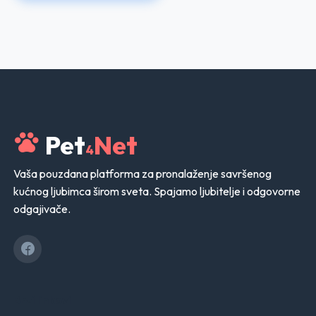
Pet
Net
4
Vaša pouzdana platforma za pronalaženje savršenog
kućnog ljubimca širom sveta. Spajamo ljubitelje i odgovorne
odgajivače.
Brzi linkovi