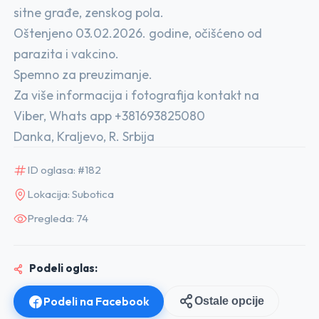
sitne građe, zenskog pola.
Oštenjeno 03.02.2026. godine, očišćeno od
parazita i vakcino.
Spemno za preuzimanje.
Za više informacija i fotografija kontakt na
Viber, Whats app +381693825080
Danka, Kraljevo, R. Srbija
ID oglasa: #182
Lokacija: Subotica
Pregleda: 74
Podeli oglas:
Podeli na Facebook
Ostale opcije