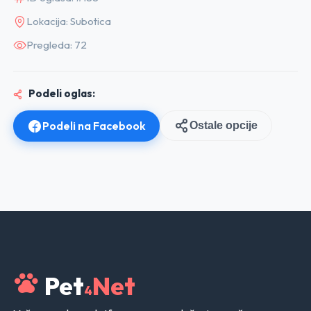
Lokacija: Subotica
Pregleda: 72
Podeli oglas:
Podeli na Facebook
Ostale opcije
Pet
Net
4