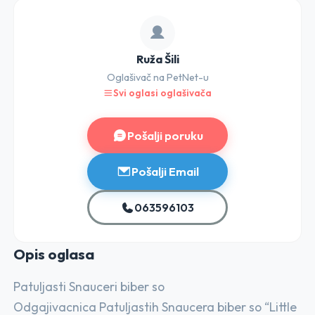
Ruža Šili
Oglašivač na PetNet-u
Svi oglasi oglašivača
Pošalji poruku
Pošalji Email
063596103
Opis o
glasa
Patuljasti Snauceri biber so
Odgajivacnica Patuljastih Snaucera biber so “Little