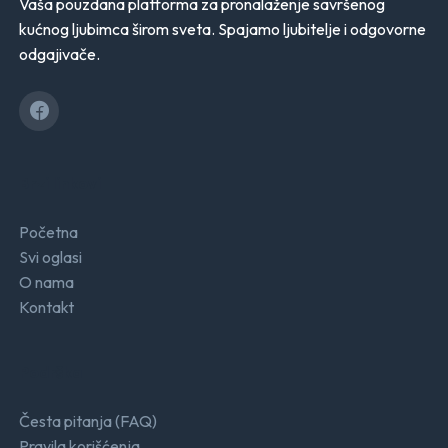
Vaša pouzdana platforma za pronalaženje savršenog
kućnog ljubimca širom sveta. Spajamo ljubitelje i odgovorne
odgajivače.
Brzi linkovi
Početna
Svi oglasi
O nama
Kontakt
Podrška
Česta pitanja (FAQ)
Pravila korišćenja