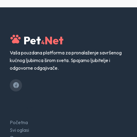
Pet
Net
4
Vaša pouzdana platforma za pronalaženje savršenog
kućnog ljubimca širom sveta. Spajamo ljubitelje i
odgovorne odgajivače.
Brzi linkovi
Početna
Svi oglasi