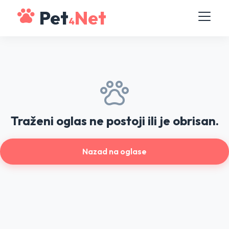
Pet
Net
4
Traženi oglas ne postoji ili je obrisan.
Nazad na oglase