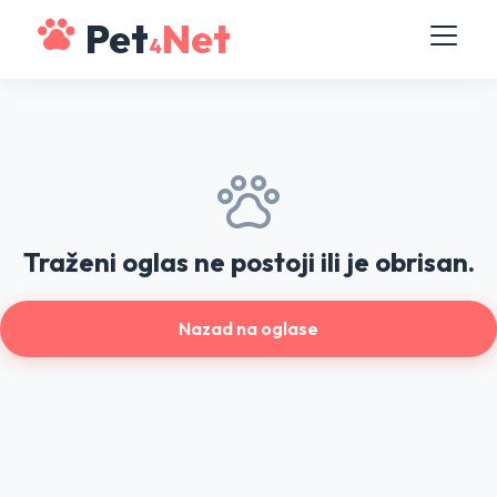
Pet
Net
4
Traženi oglas ne postoji ili je obrisan.
Nazad na oglase