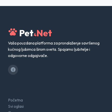
Pet
Net
4
Vaša pouzdana platforma za pronalaženje savršenog
kućnog ljubimca širom sveta. Spajamo ljubitelje i
odgovorne odgajivače.
Brzi linkovi
Početna
Svi oglasi