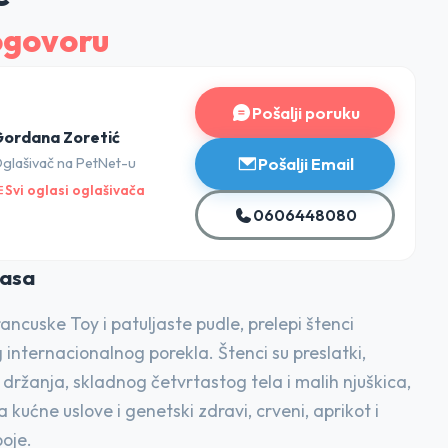
ogovoru
Pošalji poruku
ordana Zoretić
Pošalji Email
glašivač na PetNet-u
Svi oglasi oglašivača
0606448080
lasa
ancuske Toy i patuljaste pudle, prelepi štenci
internacionalnog porekla. Štenci su preslatki,
držanja, skladnog četvrtastog tela i malih njuškica,
 kućne uslove i genetski zdravi, crveni, aprikot i
oje.