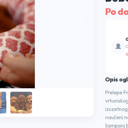
Po d
G
O
Opis o
g
Prelepe Fr
vrhunskog 
izuzetnog 
naučeni na
šampanj b