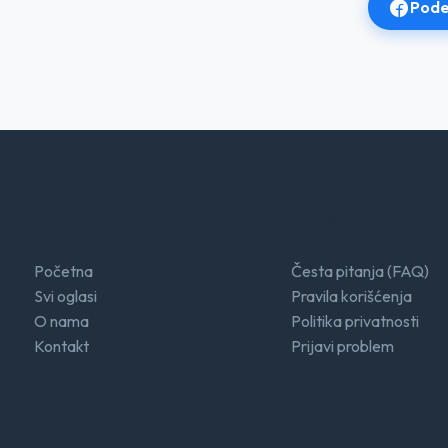
Pode
Brzi linkovi
Podrška
Početna
Česta pitanja (FAQ)
Svi oglasi
Pravila korišćenja
O nama
Politika privatnosti
Kontakt
Prijavi problem