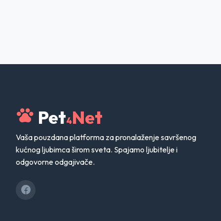
Pet
Net
4
Vaša pouzdana platforma za pronalaženje savršenog
kućnog ljubimca širom sveta. Spajamo ljubitelje i
odgovorne odgajivače.