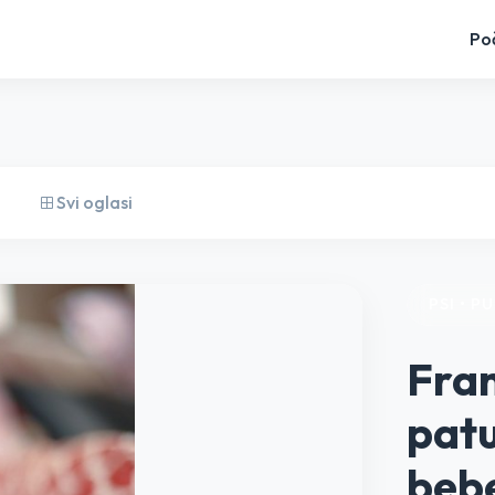
Po
Svi oglasi
PSI • P
Fran
patu
beb