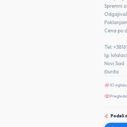
Spremni z
Odgajivač
Poklanjam
Cena po 
Tel: +381
Ig: lolal
Novi Sad
Đurđa
ID oglas
Pregleda
Podeli o