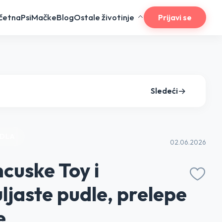
četna
Psi
Mačke
Blog
Ostale životinje
Prijavi se
Sledeći
UDLA
02.06.2026
cuske Toy i
ljaste pudle, prelepe
e