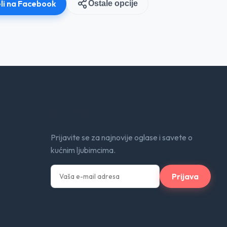
li na Facebook
Ostale opcije
Newsletter
Prijavite se za najnovije oglase i savete o
kućnim ljubimcima.
Prijava