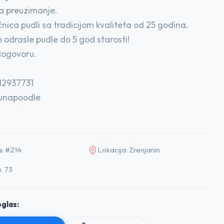
a preuzimanje.
nica pudli sa tradicijom kvaliteta od 25 godina.
 odrasle pudle do 5 god starosti!
dogovoru.
612937731
acunapoodle
a: #214
Lokacija: Zrenjanin
: 73
glas: