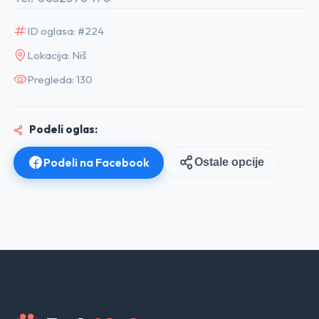
ID oglasa: #224
Lokacija: Niš
Pregleda: 130
Podeli oglas:
Podeli na Facebook
Ostale opcije