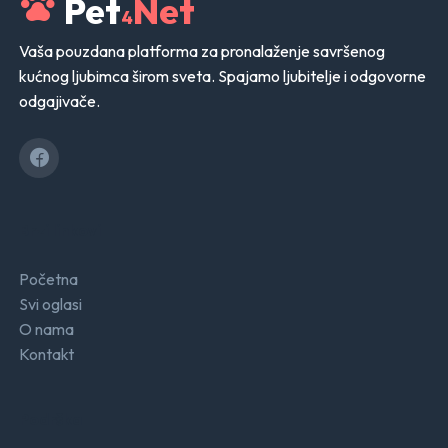
Pet
Net
4
Vaša pouzdana platforma za pronalaženje savršenog
kućnog ljubimca širom sveta. Spajamo ljubitelje i odgovorne
odgajivače.
Brzi linkovi
Početna
Svi oglasi
O nama
Kontakt
Podrška