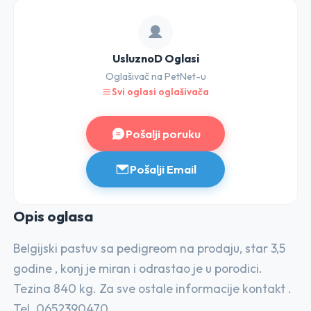
UsluznoD Oglasi
Oglašivač na PetNet-u
Svi oglasi oglašivača
Pošalji poruku
Pošalji Email
Opis o
glasa
Belgijski pastuv sa pedigreom na prodaju, star 3,5
godine , konj je miran i odrastao je u porodici.
Tezina 840 kg. Za sve ostale informacije kontakt .
Tel. 0652390470