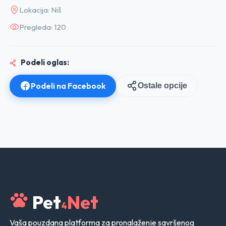
Lokacija: Niš
Pregleda: 120
Podeli oglas:
Podeli na Facebook
Ostale opcije
Pet
Net
4
Vaša pouzdana platforma za pronalaženje savršenog