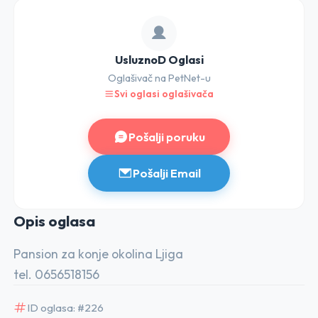
UsluznoD Oglasi
Oglašivač na PetNet-u
Svi oglasi oglašivača
Pošalji poruku
Pošalji Email
Opis o
glasa
Pansion za konje okolina Ljiga
tel. 0656518156
ID oglasa: #226