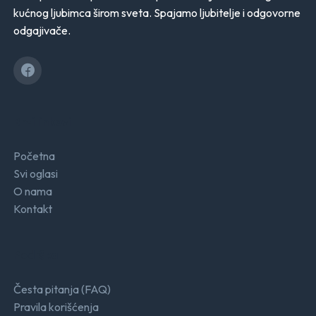
kućnog ljubimca širom sveta. Spajamo ljubitelje i odgovorne
odgajivače.
Brzi linkovi
Početna
Svi oglasi
O nama
Kontakt
Podrška
Česta pitanja (FAQ)
Pravila korišćenja