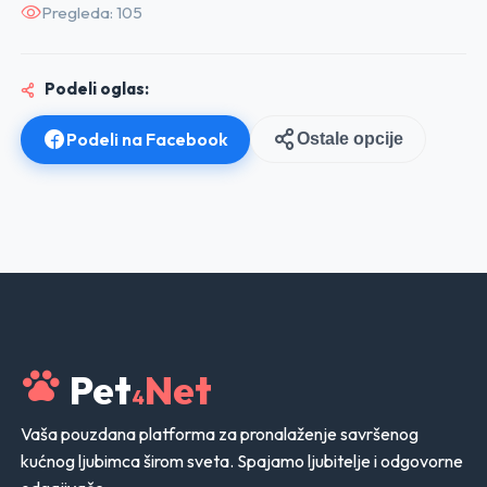
Pregleda: 105
Podeli oglas:
Podeli na Facebook
Ostale opcije
Pet
Net
4
Vaša pouzdana platforma za pronalaženje savršenog
kućnog ljubimca širom sveta. Spajamo ljubitelje i odgovorne