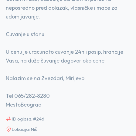
neposredno pred dolazak, vlasničke i mace za
udomljavanje.
Cuvanje u stanu
U cenu je uracunato cuvanje 24h i posip, hrana je
Vasa, na duže čuvanje dogovor oko cene
Nalazim se na Zvezdari, Mirijevo
Tel 065/282-8280
MestoBeograd
ID oglasa: #246
Lokacija: Niš