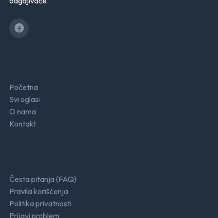
odgajivače.
Brzi linkovi
Početna
Svi oglasi
O nama
Kontakt
Podrška
Česta pitanja (FAQ)
Pravila korišćenja
Politika privatnosti
Prijavi problem