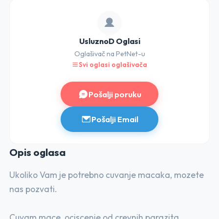
UsluznoD Oglasi
Oglašivač na PetNet-u
Svi oglasi oglašivača
Pošalji poruku
Pošalji Email
Opis o
glasa
Ukoliko Vam je potrebno cuvanje macaka, mozete
nas pozvati.
Cuvam mace, ociscenje od crevnih parazita