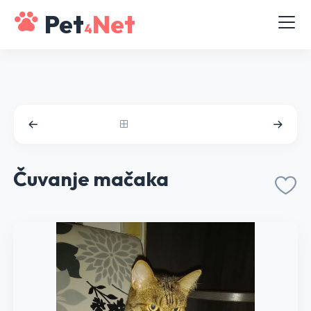
Pet
Net
4
Čuvanje mačaka