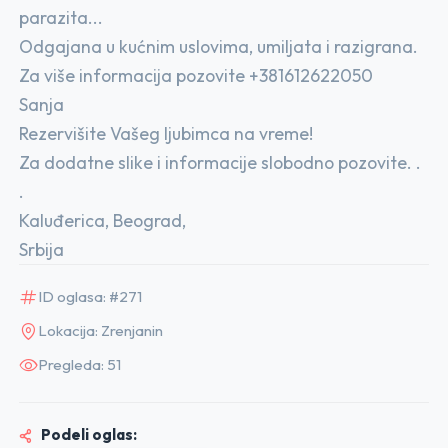
parazita...
Odgajana u kućnim uslovima, umiljata i razigrana.
Za više informacija pozovite +381612622050
Sanja
Rezervišite Vašeg ljubimca na vreme!
Za dodatne slike i informacije slobodno pozovite. .
.
Kaluđerica, Beograd,
Srbija
ID oglasa: #271
Lokacija: Zrenjanin
Pregleda: 51
Podeli oglas: