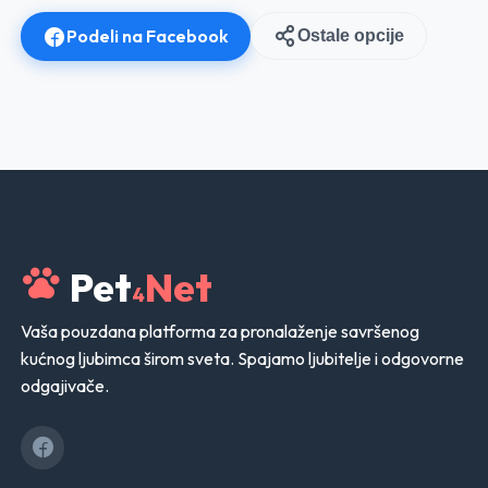
Podeli na Facebook
Ostale opcije
Pet
Net
4
Vaša pouzdana platforma za pronalaženje savršenog
kućnog ljubimca širom sveta. Spajamo ljubitelje i odgovorne
odgajivače.