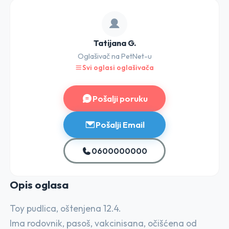
Tatijana G.
Oglašivač na PetNet-u
Svi oglasi oglašivača
Pošalji poruku
Pošalji Email
0600000000
Opis o
glasa
Toy pudlica, oštenjena 12.4.
Ima rodovnik, pasoš, vakcinisana, očišćena od