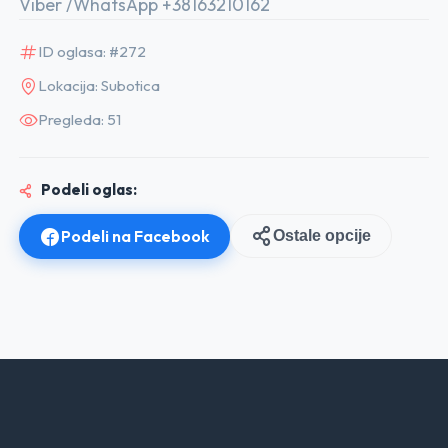
Viber /WhatsApp +38163210162
ID oglasa: #272
Lokacija: Subotica
Pregleda: 51
Podeli oglas:
Podeli na Facebook
Ostale opcije