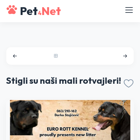
Pet
Net
4
Stigli su naši mali rotvajleri!