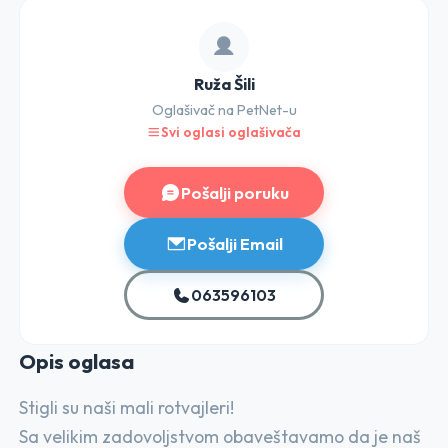
Ruža Šili
Oglašivač na PetNet-u
Svi oglasi oglašivača
Pošalji poruku
Pošalji Email
063596103
Opis o
glasa
Stigli su naši mali rotvajleri!
Sa velikim zadovoljstvom obaveštavamo da je naš