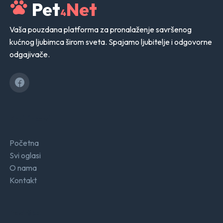
Pet
Net
4
Vaša pouzdana platforma za pronalaženje savršenog
kućnog ljubimca širom sveta. Spajamo ljubitelje i odgovorne
odgajivače.
Brzi linkovi
Početna
Svi oglasi
O nama
Kontakt
Podrška