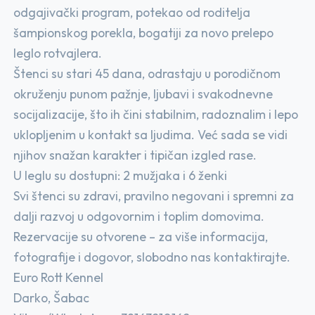
odgajivački program, potekao od roditelja
šampionskog porekla, bogatiji za novo prelepo
leglo rotvajlera.
Štenci su stari 45 dana, odrastaju u porodičnom
okruženju punom pažnje, ljubavi i svakodnevne
socijalizacije, što ih čini stabilnim, radoznalim i lepo
uklopljenim u kontakt sa ljudima. Već sada se vidi
njihov snažan karakter i tipičan izgled rase.
U leglu su dostupni: 2 mužjaka i 6 ženki
Svi štenci su zdravi, pravilno negovani i spremni za
dalji razvoj u odgovornim i toplim domovima.
Rezervacije su otvorene – za više informacija,
fotografije i dogovor, slobodno nas kontaktirajte.
Euro Rott Kennel
Darko, Šabac