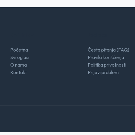
Brzi linkovi
Podrška
Početna
Česta pitanja (FAQ)
Svi oglasi
Pravila korišćenja
O nama
Politika privatnosti
Kontakt
Prijavi problem