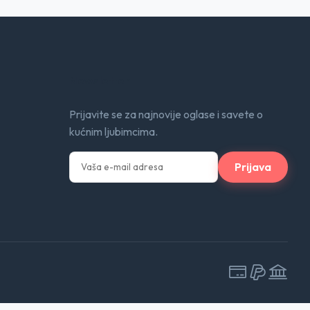
Newsletter
Prijavite se za najnovije oglase i savete o
kućnim ljubimcima.
Prijava