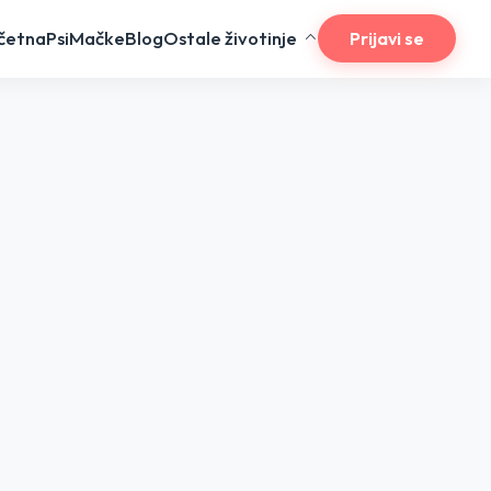
četna
Psi
Mačke
Blog
Ostale životinje
Prijavi se