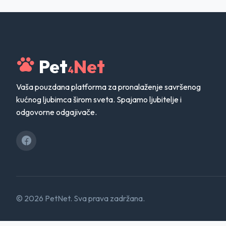
Pet
Net
4
Vaša pouzdana platforma za pronalaženje savršenog
kućnog ljubimca širom sveta. Spajamo ljubitelje i
odgovorne odgajivače.
© 2026 PetNet. Sva prava zadržana.