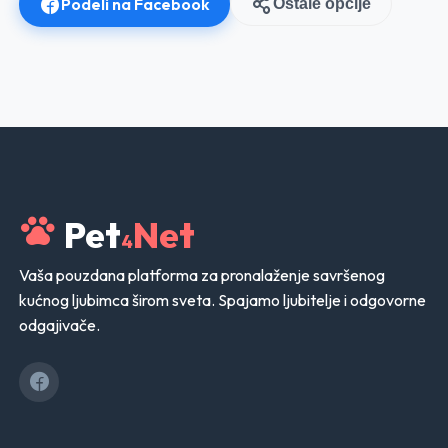
Podeli na Facebook
Ostale opcije
Pet
Net
4
Vaša pouzdana platforma za pronalaženje savršenog
kućnog ljubimca širom sveta. Spajamo ljubitelje i odgovorne
odgajivače.