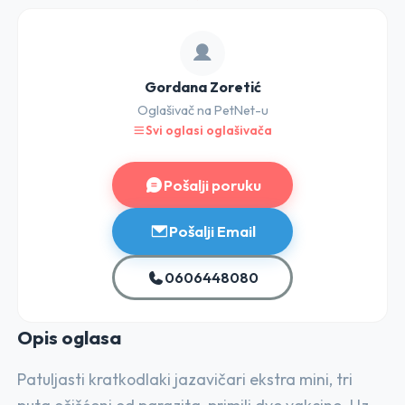
Gordana Zoretić
Oglašivač na PetNet-u
Svi oglasi oglašivača
Pošalji poruku
Pošalji Email
0606448080
Opis o
glasa
Patuljasti kratkodlaki jazavičari ekstra mini, tri