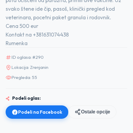
puta očišćeni od parazita, primili dve vakcine. Uz
svako štene ide čip, pasoš, klinički pregled kod
veterinara, pocetni paket granula i rodovnik.
Cena 500 eur
Kontakt na +381631074438
Rumenka
ID oglasa: #290
Lokacija: Zrenjanin
Pregleda: 55
Podeli oglas:
Podeli na Facebook
Ostale opcije