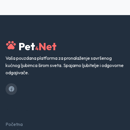
Pet
Net
4
Vaša pouzdana platforma za pronalaženje savršenog
kućnog ljubimca širom sveta. Spajamo ljubitelje i odgovorne
odgajivače.
Brzi linkovi
Početna