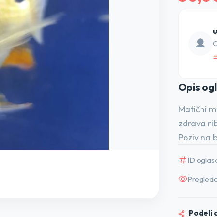
u
O
Opis o
g
Matični mu
zdrava rib
Poziv na b
ID oglas
Pregleda
Podeli o