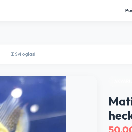
Po
Svi oglasi
AKVARI
Mati
heck
50,0