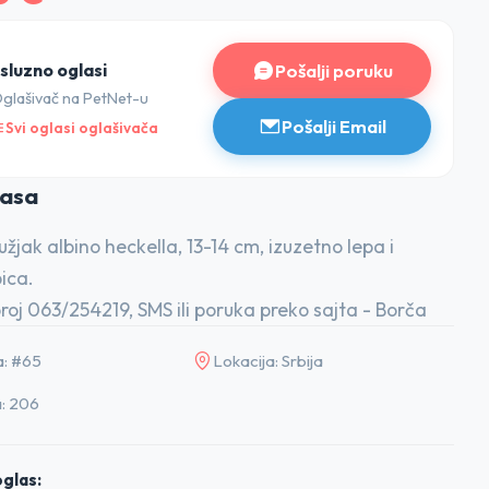
Pošalji poruku
sluzno oglasi
glašivač na PetNet-u
Pošalji Email
Svi oglasi oglašivača
lasa
žjak albino heckella, 13-14 cm, izuzetno lepa i
ica.
roj 063/254219, SMS ili poruka preko sajta - Borča
a: #65
Lokacija: Srbija
: 206
glas: