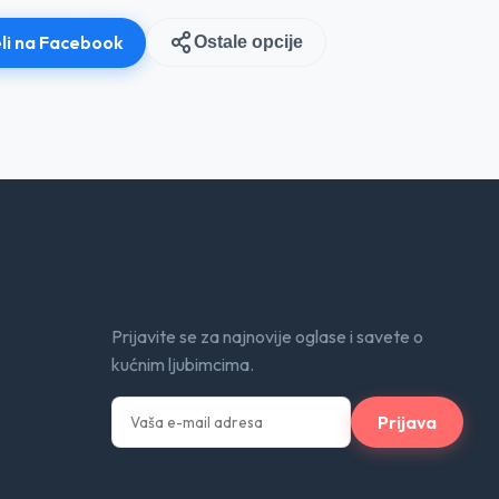
li na Facebook
Ostale opcije
Newsletter
Prijavite se za najnovije oglase i savete o
kućnim ljubimcima.
Prijava