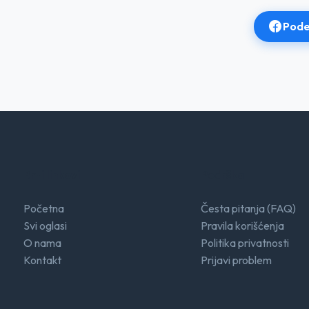
Pode
Brzi linkovi
Podrška
Početna
Česta pitanja (FAQ)
Svi oglasi
Pravila korišćenja
O nama
Politika privatnosti
Kontakt
Prijavi problem