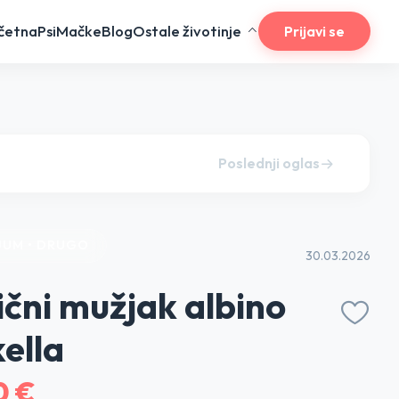
četna
Psi
Mačke
Blog
Ostale životinje
Prijavi se
Poslednji oglas
JUM • DRUGO
30.03.2026
čni mužjak albino
ella
0 €