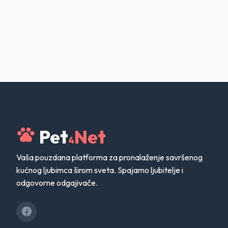
Pet
Net
4
Vaša pouzdana platforma za pronalaženje savršenog
kućnog ljubimca širom sveta. Spajamo ljubitelje i
odgovorne odgajivače.