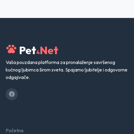
Pet
Net
4
Vaša pouzdana platforma za pronalaženje savršenog
kućnog ljubimca širom sveta. Spajamo ljubitelje i odgovorne
odgajivače.
Brzi linkovi
Početna