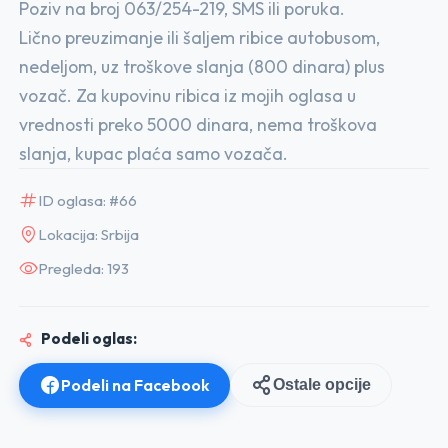
Poziv na broj 063/254-219, SMS ili poruka.
Lično preuzimanje ili šaljem ribice autobusom,
nedeljom, uz troškove slanja (800 dinara) plus
vozač. Za kupovinu ribica iz mojih oglasa u
vrednosti preko 5000 dinara, nema troškova
slanja, kupac plaća samo vozača.
ID oglasa: #66
Lokacija: Srbija
Pregleda: 193
Podeli oglas:
Podeli na Facebook
Ostale opcije