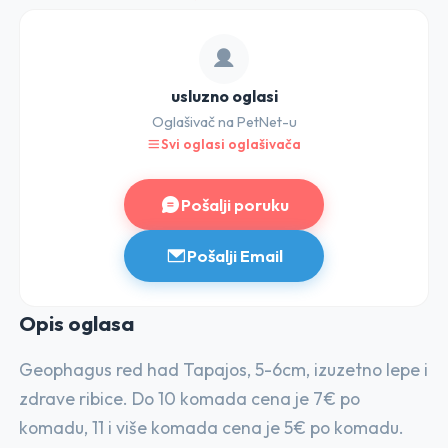
usluzno oglasi
Oglašivač na PetNet-u
Svi oglasi oglašivača
Pošalji poruku
Pošalji Email
Opis o
glasa
Geophagus red had Tapajos, 5-6cm, izuzetno lepe i
zdrave ribice. Do 10 komada cena je 7€ po
komadu, 11 i više komada cena je 5€ po komadu.